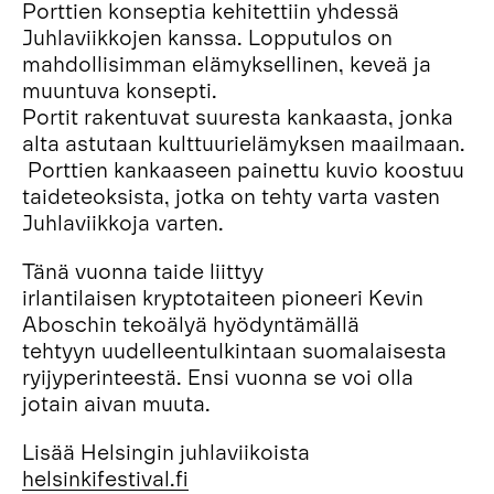
Porttien konseptia kehitettiin yhdessä
Juhlaviikkojen kanssa. Lopputulos on
mahdollisimman elämyksellinen, keveä ja
muuntuva konsepti.
Portit rakentuvat suuresta kankaasta, jonka
alta astutaan kulttuurielämyksen maailmaan.
Porttien kankaaseen painettu kuvio koostuu
taideteoksista, jotka on tehty varta vasten
Juhlaviikkoja varten.
Tänä vuonna taide liittyy
irlantilaisen kryptotaiteen pioneeri Kevin
Aboschin tekoälyä hyödyntämällä
tehtyyn uudelleentulkintaan suomalaisesta
ryijyperinteestä. Ensi vuonna se voi olla
jotain aivan muuta.
Lisää Helsingin juhlaviikoista
helsinkifestival.fi