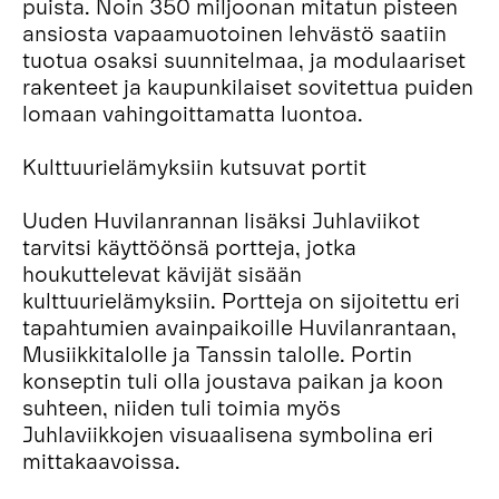
puista. Noin 350 miljoonan mitatun pisteen
ansiosta vapaamuotoinen lehvästö saatiin
tuotua osaksi suunnitelmaa, ja modulaariset
rakenteet ja kaupunkilaiset sovitettua puiden
lomaan vahingoittamatta luontoa.
Kulttuurielämyksiin kutsuvat portit
Uuden Huvilanrannan lisäksi Juhlaviikot
tarvitsi käyttöönsä portteja, jotka
houkuttelevat kävijät sisään
kulttuurielämyksiin. Portteja on sijoitettu eri
tapahtumien avainpaikoille Huvilanrantaan,
Musiikkitalolle ja Tanssin talolle. Portin
konseptin tuli olla joustava paikan ja koon
suhteen, niiden tuli toimia myös
Juhlaviikkojen visuaalisena symbolina eri
mittakaavoissa.