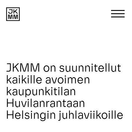
Search
for:
Meistä
JKMM on suunnitellut
kaikille avoimen
Projektit
kaupunkitilan
Uutiset
Huvilanrantaan
Helsingin juhlaviikoille
Ota yhteyttä