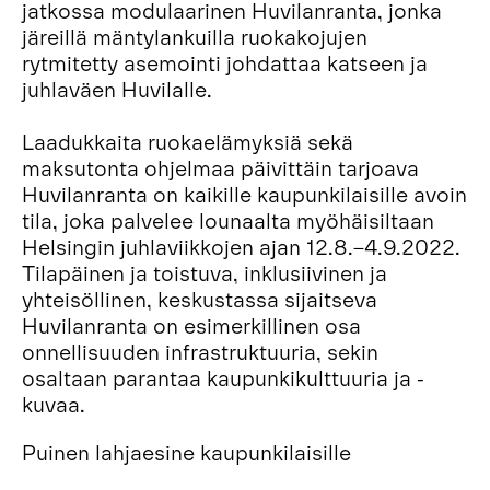
jatkossa modulaarinen Huvilanranta, jonka
järeillä mäntylankuilla ruokakojujen
rytmitetty asemointi johdattaa katseen ja
juhlaväen Huvilalle.
Laadukkaita ruokaelämyksiä sekä
maksutonta ohjelmaa päivittäin tarjoava
Huvilanranta on kaikille kaupunkilaisille avoin
tila, joka palvelee lounaalta myöhäisiltaan
Helsingin juhlaviikkojen ajan 12.8.–4.9.2022.
Tilapäinen ja toistuva, inklusiivinen ja
yhteisöllinen, keskustassa sijaitseva
Huvilanranta on esimerkillinen osa
onnellisuuden infrastruktuuria, sekin
osaltaan parantaa kaupunkikulttuuria ja -
kuvaa.
Puinen lahjaesine kaupunkilaisille