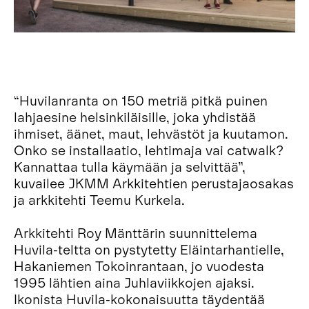
“Huvilanranta on 150 metriä pitkä puinen
lahjaesine helsinkiläisille, joka yhdistää
ihmiset, äänet, maut, lehvästöt ja kuutamon.
Onko se installaatio, lehtimaja vai catwalk?
Kannattaa tulla käymään ja selvittää”,
kuvailee JKMM Arkkitehtien perustajaosakas
ja arkkitehti Teemu Kurkela.
Arkkitehti Roy Mänttärin suunnittelema
Huvila-teltta on pystytetty Eläintarhantielle,
Hakaniemen Tokoinrantaan, jo vuodesta
1995 lähtien aina Juhlaviikkojen ajaksi.
Ikonista Huvila-kokonaisuutta täydentää