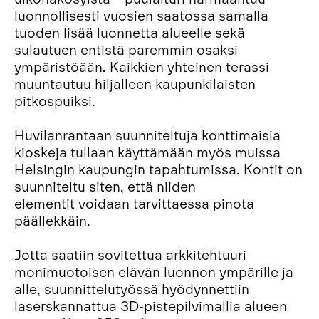
luonnollisesti vuosien saatossa samalla
tuoden lisää luonnetta alueelle sekä
sulautuen entistä paremmin osaksi
ympäristöään. Kaikkien yhteinen terassi
muuntautuu hiljalleen kaupunkilaisten
pitkospuiksi.
Huvilanrantaan suunniteltuja konttimaisia
kioskeja tullaan käyttämään myös muissa
Helsingin kaupungin tapahtumissa. Kontit on
suunniteltu siten, että niiden
elementit voidaan tarvittaessa pinota
päällekkäin.
Jotta saatiin sovitettua arkkitehtuuri
monimuotoisen elävän luonnon ympärille ja
alle, suunnittelutyössä hyödynnettiin
laserskannattua 3D-pistepilvimallia alueen