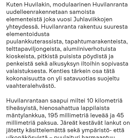
Kuten Huvilakin, modulaarinen Huvilanranta
uudelleenrakennetaan samoista
elementeistä joka vuosi Juhlaviikkojen
yhteydessä. Huvilanranta rakentuu suuresta
elementoidusta
puulankkuterassista, tapahtumarakenteista,
telttapaviljongeista, alumiiniverhotuista
kioskeista, pitkistä puisista pöydistä ja
penkeistä sekä alkusyksyn iltoihin sopivasta
valaistuksesta. Kenties tärkein osa tätä
kokonaisuutta on yli satavuotias suojeltu
vaahteralehvästö.
Huvilanrantaan saapui miltei 10 kilometriä
tiheäsyistä, hienosahattua lappilaista
mäntylankkua, 195 millimetriä leveää ja 45
millimetriä paksua. Järeät kestävät lankut on
jätetty käsittelemättä sekä ympäristö- että
ulkonäkösyistä – puulaituri harmaantuu