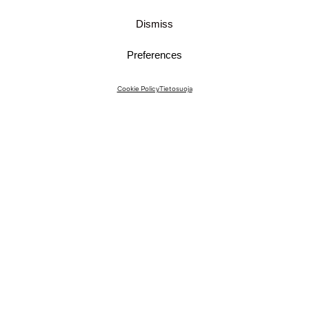
Dismiss
Preferences
Instagram
Cookie Policy
Tietosuoja
Instagram Interiors
Vimeo
Facebook
Yhteystiedot
Media
Meille töihin
© 2026 JKMM Arkkitehdit