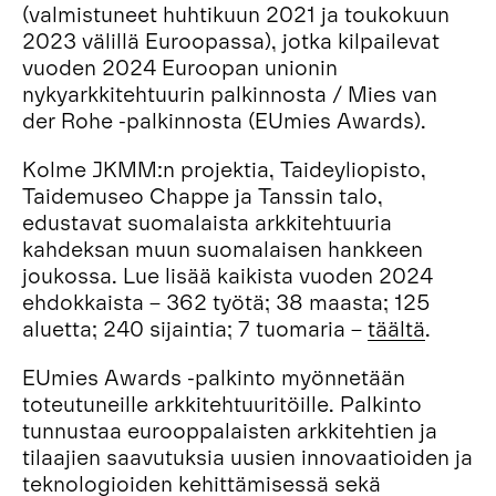
(valmistuneet huhtikuun 2021 ja toukokuun
2023 välillä Euroopassa), jotka kilpailevat
vuoden 2024 Euroopan unionin
nykyarkkitehtuurin palkinnosta / Mies van
der Rohe -palkinnosta (EUmies Awards).
Kolme JKMM:n projektia, Taideyliopisto,
Taidemuseo Chappe ja Tanssin talo,
edustavat suomalaista arkkitehtuuria
kahdeksan muun suomalaisen hankkeen
joukossa. Lue lisää kaikista vuoden 2024
ehdokkaista – 362 työtä; 38 maasta; 125
aluetta; 240 sijaintia; 7 tuomaria –
täält
ä
.
EUmies Awards -palkinto myönnetään
toteutuneille arkkitehtuuritöille. Palkinto
tunnustaa eurooppalaisten arkkitehtien ja
tilaajien saavutuksia uusien innovaatioiden ja
teknologioiden kehittämisessä sekä