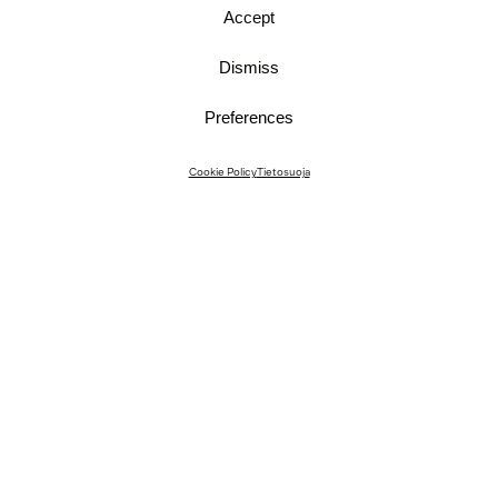
Accept
Dismiss
Preferences
Instagram
Cookie Policy
Tietosuoja
Instagram Interiors
Vimeo
Facebook
Yhteystiedot
Media
Meille töihin