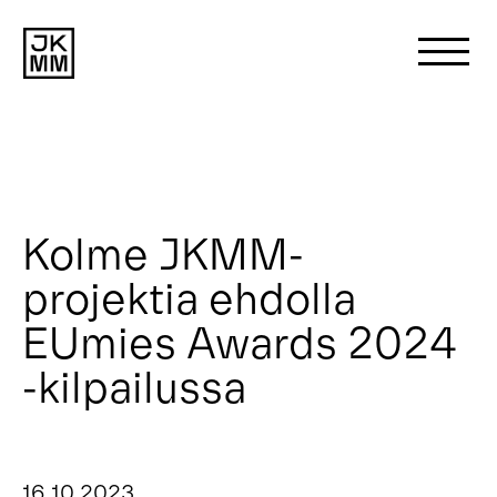
Search
for:
Meistä
Kolme JKMM-
projektia ehdolla
Projektit
EUmies Awards 2024
Uutiset
-kilpailussa
Ota yhteyttä
16 10 2023