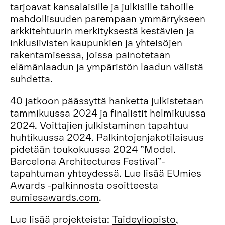
tarjoavat kansalaisille ja julkisille tahoille
mahdollisuuden parempaan ymmärrykseen
arkkitehtuurin merkityksestä kestävien ja
inklusiivisten kaupunkien ja yhteisöjen
rakentamisessa, joissa painotetaan
elämänlaadun ja ympäristön laadun välistä
suhdetta.
40 jatkoon päässyttä hanketta julkistetaan
tammikuussa 2024 ja finalistit helmikuussa
2024. Voittajien julkistaminen tapahtuu
huhtikuussa 2024. Palkintojenjakotilaisuus
pidetään toukokuussa 2024 ”Model.
Barcelona Architectures Festival”-
tapahtuman yhteydessä. Lue lisää EUmies
Awards -palkinnosta osoitteesta
eumiesawards.co
m
.
Lue lisää projekteista:
Taideyliopisto
,