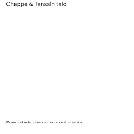
Chapp
e
&
Tanssin tal
o
We use cookies to optimize our website and our service.