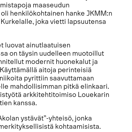
tymistapoja maaseudun
i oli henkilökohtainen hanke JKMM:n
urkelalle, joka vietti lapsuutensa
t luovat ainutlaatuisen
ossa on täysin uudelleen muotoillut
unnitellut modernit huonekalut ja
äyttämällä aitoja perinteisiä
iikoita pyrittiin saavuttamaan
lle mahdollisimman pitkä elinkaari.
styötä arkkitehtitoimiso Louekarin
tien kanssa.
Akolan ystävät”-yhteisö, jonka
merkityksellisistä kohtaamisista.