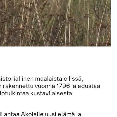
storiallinen maalaistalo Iissä,
n rakennettu vuonna 1796 ja edustaa
lotulkintaa kustavilaisesta
i antaa Akolalle uusi elämä ja