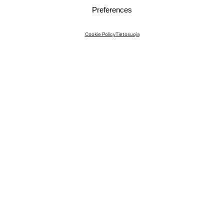
Preferences
Instagram
Cookie Policy
Tietosuoja
Instagram Interiors
Vimeo
Facebook
Yhteystiedot
Media
Meille töihin
© 2026 JKMM Arkkitehdit
Tietosuojaseloste