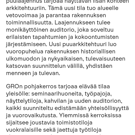
puulaajennus tarjoaa näyttävän lisän kohteen
arkkitehtuuriin. Tämä uusi tila tuo alueelle
vetovoimaa ja parantaa rakennuksen
toiminnallisuutta. Laajennukseen tulee
monikäyttöinen auditorio, joka soveltuu
erilaisten tapahtumien ja kokoontumisten
järjestämiseen. Uusi puuarkkitehtuuri luo
vuoropuhelua rakennuksen historiallisen
ulkomuodon ja nykyaikaisen, tulevaisuuteen
katsovan suunnittelun välillä, yhdistäen
menneen ja tulevan.
GROn pohjakerros tarjoaa elävää tilaa
yleisölle: seminaarihuoneita, työpajoja,
näyttelytiloja, kahvilan ja uuden auditorion,
kaikki suunniteltu edistämään yhteisöllisyyttä
ja vuorovaikutusta. Ylemmissä kerroksissa
sijaitsee joustavia toimistotiloja
vuokralaisille sekä jaettuja työtiloja