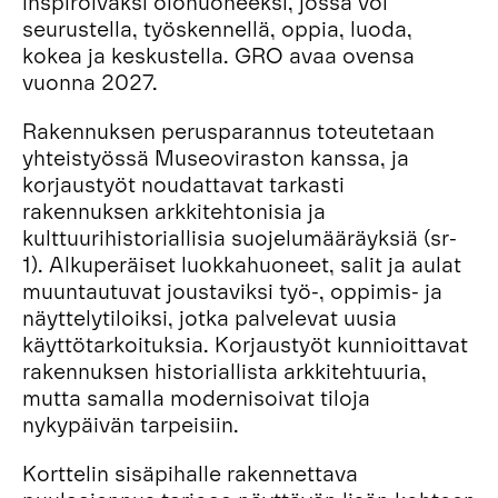
inspiroivaksi olohuoneeksi, jossa voi
seurustella, työskennellä, oppia, luoda,
kokea ja keskustella. GRO avaa ovensa
vuonna 2027.
Rakennuksen perusparannus toteutetaan
yhteistyössä Museoviraston kanssa, ja
korjaustyöt noudattavat tarkasti
rakennuksen arkkitehtonisia ja
kulttuurihistoriallisia suojelumääräyksiä (sr-
1). Alkuperäiset luokkahuoneet, salit ja aulat
muuntautuvat joustaviksi työ-, oppimis- ja
näyttelytiloiksi, jotka palvelevat uusia
käyttötarkoituksia. Korjaustyöt kunnioittavat
rakennuksen historiallista arkkitehtuuria,
mutta samalla modernisoivat tiloja
nykypäivän tarpeisiin.
Korttelin sisäpihalle rakennettava