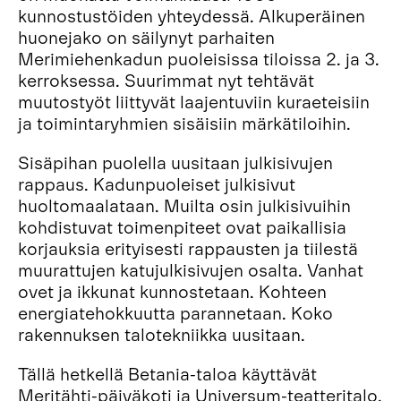
kunnostustöiden yhteydessä. Alkuperäinen
huonejako on säilynyt parhaiten
Merimiehenkadun puoleisissa tiloissa 2. ja 3.
kerroksessa. Suurimmat nyt tehtävät
muutostyöt liittyvät laajentuviin kuraeteisiin
ja toimintaryhmien sisäisiin märkätiloihin.
Sisäpihan puolella uusitaan julkisivujen
rappaus. Kadunpuoleiset julkisivut
huoltomaalataan. Muilta osin julkisivuihin
kohdistuvat toimenpiteet ovat paikallisia
korjauksia erityisesti rappausten ja tiilestä
muurattujen katujulkisivujen osalta. Vanhat
ovet ja ikkunat kunnostetaan. Kohteen
energiatehokkuutta parannetaan. Koko
rakennuksen talotekniikka uusitaan.
Tällä hetkellä Betania-taloa käyttävät
Meritähti-päiväkoti ja Universum-teatteritalo.