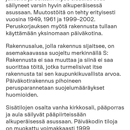
säilyneet varsin hyvin alkuperäisessä
asussaan. Muutostöitä on tehty erityisesti
vuosina 1949, 1961 ja 1999–2002.
Peruskorjauksen myötä rakennusta tullaan
käyttämään yksinomaan päiväkotina.
Rakennusalue, jolla rakennus sijaitsee, on
asemakaavassa suojeltu merkinnällä S:
Rakennusta ei saa muuttaa ja siinä ei saa
suorittaa töitä, jotka turmelisivat itse
rakennusta tai sen kaupunkikuvallista arvoa.
Päiväkotirakennus pihoineen
perusparannetaan suojelumääräykset
huomioiden.
Sisätilojen osalta vanha kirkkosali, pääporras
ja aula säilyvät pääpiirteissään
alkuperäisessä asussaan. Päiväkodin tiloja
on muokattu voimakkaasti 1999