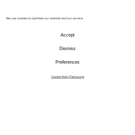
We use cookies to optimize our website and our service.
Accept
Dismiss
Preferences
Instagram
Cookie Policy
Tietosuoja
Instagram Interiors
Vimeo
Facebook
Yhteystiedot