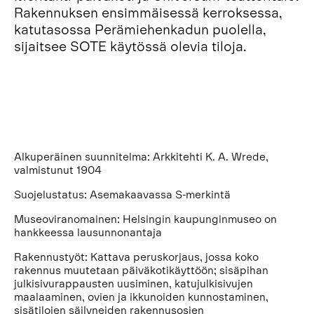
Rakennuksen ensimmäisessä kerroksessa,
katutasossa Perämiehenkadun puolella,
sijaitsee SOTE käytössä olevia tiloja.
Alkuperäinen suunnitelma: Arkkitehti K. A. Wrede,
valmistunut 1904
Suojelustatus: Asemakaavassa S-merkintä
Museoviranomainen: Helsingin kaupunginmuseo on
hankkeessa lausunnonantaja
Rakennustyöt: Kattava peruskorjaus, jossa koko
rakennus muutetaan päiväkotikäyttöön; sisäpihan
julkisivurappausten uusiminen, katujulkisivujen
maalaaminen, ovien ja ikkunoiden kunnostaminen,
sisätilojen säilyneiden rakennusosien