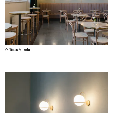
© Niclas Mäkela