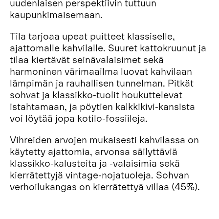
uudenlaisen perspektiivin tuttuun
kaupunkimaisemaan.
Tila tarjoaa upeat puitteet klassiselle,
ajattomalle kahvilalle. Suuret kattokruunut ja
tilaa kiertävät seinävalaisimet sekä
harmoninen värimaailma luovat kahvilaan
lämpimän ja rauhallisen tunnelman. Pitkät
sohvat ja klassikko-tuolit houkuttelevat
istahtamaan, ja pöytien kalkkikivi-kansista
voi löytää jopa kotilo-fossiileja.
Vihreiden arvojen mukaisesti kahvilassa on
käytetty ajattomia, arvonsa säilyttäviä
klassikko-kalusteita ja -valaisimia sekä
kierrätettyjä vintage-nojatuoleja. Sohvan
verhoilukangas on kierrätettyä villaa (45%).