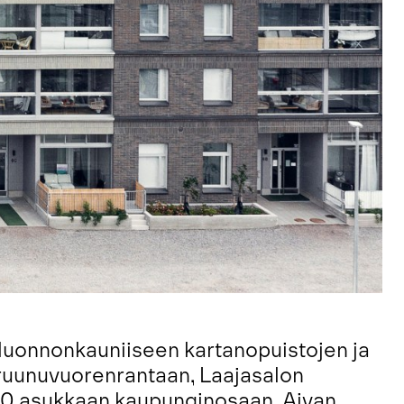
 luonnonkauniiseen kartanopuistojen ja
uunuvuorenrantaan, Laajasalon
00 asukkaan kaupunginosaan. Aivan