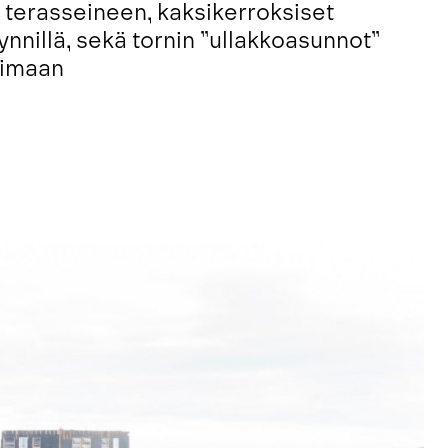
 terasseineen, kaksikerroksiset
nnillä, sekä tornin ”ullakkoasunnot”
koimaan