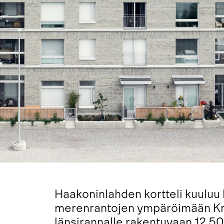
Haakoninlahden kortteli kuuluu
merenrantojen ympäröimään Kr
länsirannalle rakentuvaan 12 5