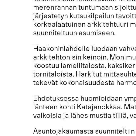
merenrannan tuntumaan sijoittu
järjestetyn kutsukilpailun tavoi
korkealaatuinen arkkitehtuuri m
suunniteltuun asumiseen.
Haakoninlahdelle luodaan vahva 
arkkitehtonisin keinoin. Monimu
koostuu lamellitalosta, kaksiker
tornitaloista. Harkitut mittasuht
tekevät kokonaisuudesta harmo
Ehdotuksessa huomioidaan ymp
länteen kohti Katajanokkaa. Mater
valkoisia ja lähes mustia tiiliä, 
Asuntojakaumasta suunniteltii