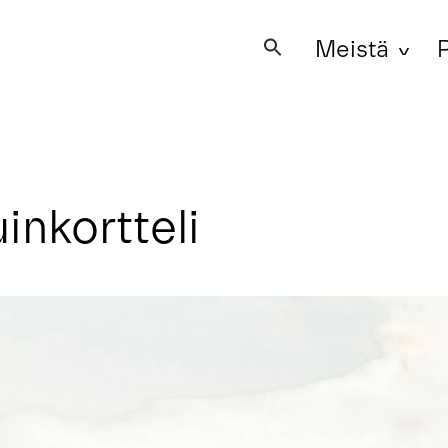
Meistä
P
Search
for:
nkortteli