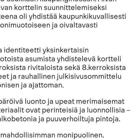
van korttelin suunnittelemiseksi
tteena oli yhdistää kaupunkikuvallisesti
onimuotoiseen ja oivaltavasti
identiteetti yksinkertaisin
otoista asumista yhdistelevä kortteli
roksista rivitaloista sekä 8.kerroksista
eet ja rauhallinen julkisivusommittelu
nisen ja ajattoman.
äröivä luonto ja upeat merimaisemat
iaalit ovat perinteisiä ja luonnollisia –
valkobetonia ja puuverhoiltuja pintoja.
n mahdollisimman monipuolinen.