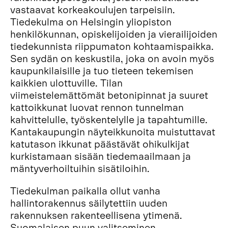
vastaavat korkeakoulujen tarpeisiin.
Tiedekulma on Helsingin yliopiston
henkilökunnan, opiskelijoiden ja vierailijoiden
tiedekunnista riippumaton kohtaamispaikka.
Sen sydän on keskustila, joka on avoin myös
kaupunkilaisille ja tuo tieteen tekemisen
kaikkien ulottuville. Tilan
viimeistelemättömät betonipinnat ja suuret
kattoikkunat luovat rennon tunnelman
kahvittelulle, työskentelylle ja tapahtumille.
Kantakaupungin näyteikkunoita muistuttavat
katutason ikkunat päästävät ohikulkijat
kurkistamaan sisään tiedemaailmaan ja
mäntyverhoiltuihin sisätiloihin.
Tiedekulman paikalla ollut vanha
hallintorakennus säilytettiin uuden
rakennuksen rakenteellisena ytimenä.
Suomalaisen puun valitseminen