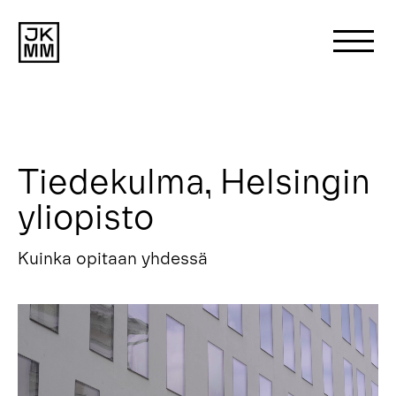
Search
for:
Tiedekulma, Helsingin
Meistä
yliopisto
Projektit
Kuinka opitaan yhdessä
Uutiset
Ota yhteyttä