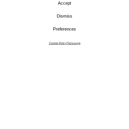
Accept
Dismiss
Preferences
Instagram
Cookie Policy
Tietosuoja
Instagram Interiors
Vimeo
Facebook
Yhteystiedot
Media
Meille töihin