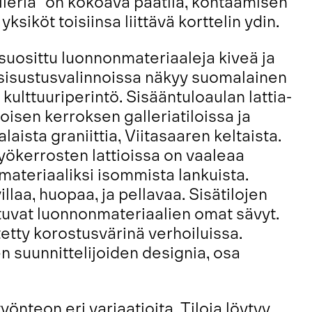
galleria” on kokoava päätila, kohtaamisen
yksiköt toisiinsa liittävä korttelin ydin.
 suosittu luonnonmateriaaleja kiveä ja
a sisustusvalinnoissa näkyy suomalainen
ulttuuriperintö. Sisääntuloaulan lattia-
toisen kerroksen galleriatiloissa ja
aista graniittia, Viitasaaren keltaista.
yökerrosten lattioissa on vaaleaa
smateriaaliksi isommista lankuista.
villaa, huopaa, ja pellavaa. Sisätilojen
tuvat luonnonmateriaalien omat sävyt.
etty korostusvärinä verhoiluissa.
n suunnittelijoiden designia, osa
önteon eri variaatioita. Tiloja löytyy