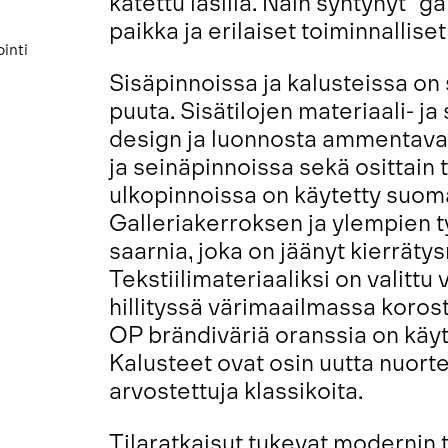
katettu lasilla. Näin syntynyt ”
paikka ja erilaiset toiminnalliset 
inti
Sisäpinnoissa ja kalusteissa on
puuta. Sisätilojen materiaali- j
design ja luonnosta ammentava k
ja seinäpinnoissa sekä osittain 
ulkopinnoissa on käytetty suomal
Galleriakerroksen ja ylempien t
saarnia, joka on jäänyt kierräty
Tekstiilimateriaaliksi on valittu 
hillityssä värimaailmassa koros
OP brändiväriä oranssia on käyt
Kalusteet ovat osin uutta nuorte
arvostettuja klassikoita.
Tilaratkaisut tukevat modernin ty