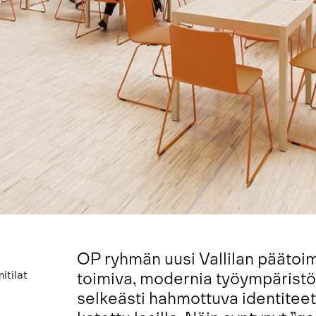
OP ryhmän uusi Vallilan päätoi
itilat
toimiva, modernia työympäristöä
selkeästi hahmottuva identiteet