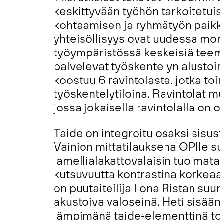
keskittyvään työhön tarkoitetuist
kohtaamisen ja ryhmätyön paikk
yhteisöllisyys ovat uudessa mon
työympäristössä keskeisiä teemoj
palvelevat työskentelyn alustoi
koostuu 6 ravintolasta, jotka to
työskentelytiloina. Ravintolat
jossa jokaisella ravintolalla o
Taide on integroitu osaksi sisus
Vainion mittatilauksena OPlle s
lamellialakattovalaisin tuo mat
kutsuvuutta kontrastina korkeaa
on puutaiteilija Ilona Ristan s
akustoiva valoseinä. Heti sisään
lämpimänä taide-elementtinä to