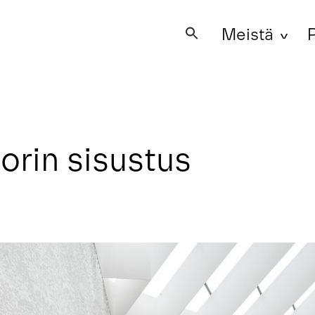
Meistä
P
Search
for:
orin sisustus