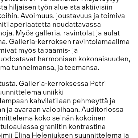
a hiljaisen työn alueista aktiivisiin
oihin. Avoimuus, joustavuus ja toimiva
itilaperiaatetta noudattavassa
a. Myös galleria, ravintolat ja aulat
na. Galleria-kerroksen ravintolamaailma
imivat myös tapaamis- ja
 muodostavat harmonisen kokonaisuuden,
n oma tunnelmansa, ja teemansa.
tusta. Galleria-kerroksessa Petri
uunnittelema uniikki
alampaan kahvilatilaan pehmeyttä ja
n ja avaraan valopihaan. Auditoriossa
uunnittelema koko seinän kokoinen
tuloaulassa graniitin kontrastina
imii Elina Heleniuksen suunnittelema ja